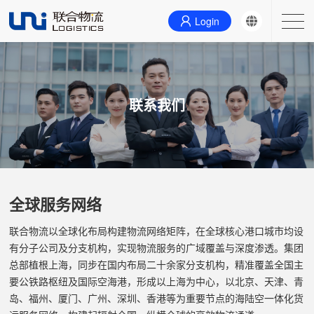
Login
主营业务
联系我们
联系我们
首页
关于我们
全球服务网络
新闻
联合物流以全球化布局构建物流网络矩阵，在全球核心港口城市均设
有分子公司及分支机构，实现物流服务的广域覆盖与深度渗透。集团
总部植根上海，同步在国内布局二十余家分支机构，精准覆盖全国主
要公铁路枢纽及国际空海港，形成以上海为中心，以北京、天津、青
岛、福州、厦门、广州、深圳、香港等为重要节点的海陆空一体化货