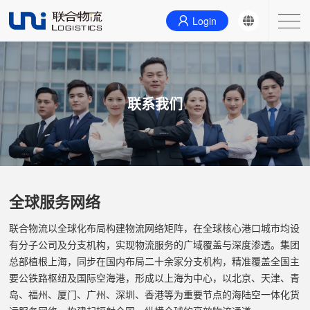
Login
主营业务
联系我们
联系我们
首页
关于我们
全球服务网络
新闻
联合物流以全球化布局构建物流网络矩阵，在全球核心港口城市均设
有分子公司及分支机构，实现物流服务的广域覆盖与深度渗透。集团
总部植根上海，同步在国内布局二十余家分支机构，精准覆盖全国主
要公铁路枢纽及国际空海港，形成以上海为中心，以北京、天津、青
岛、福州、厦门、广州、深圳、香港等为重要节点的海陆空一体化货